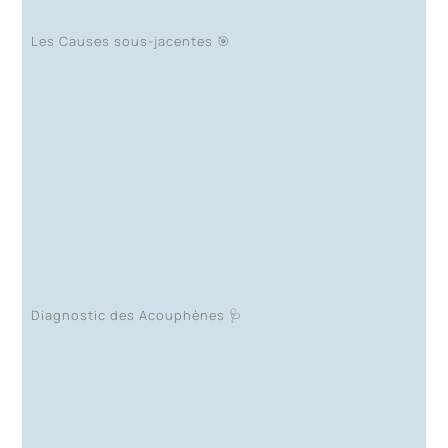
Les Causes sous-jacentes 🎯
Diagnostic des Acouphènes 🩺